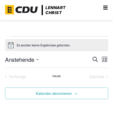
LENNART
CHRIST
Es wurden keine Ergebnisse gefunden.
Hinweis
Anstehende
Verans
Ver
Suche
Liste
Ans
Datum
Suche
wählen.
Nav
und
Veranstaltungen
Vera
Vorherige
Heute
Nächste
Ansich
Naviga
Kalender abonnieren