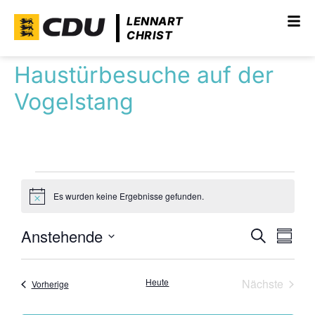
LENNART
CHRIST
Haustürbesuche auf der
Vogelstang
Es wurden keine Ergebnisse gefunden.
Hinweis
Anstehende
Veranst
Vera
Suche
Zusam
Ans
Datum
Suche
auswählen.
Navi
und
Veran
Heute
Nächste
Veranstaltungen
Vorherige
Ansicht